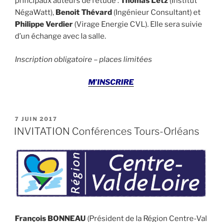
principaux auteurs de l’étude :
Thomas Letz
(Institut
NégaWatt),
Benoit Thévard
(Ingénieur Consultant) et
Philippe Verdier
(Virage Energie CVL). Elle sera suivie
d’un échange avec la salle.
Inscription obligatoire – places limitées
M’INSCRIRE
PUBLIÉ
7 JUIN 2017
LE
INVITATION Conférences Tours-Orléans
François BONNEAU
(Président de la Région Centre-Val