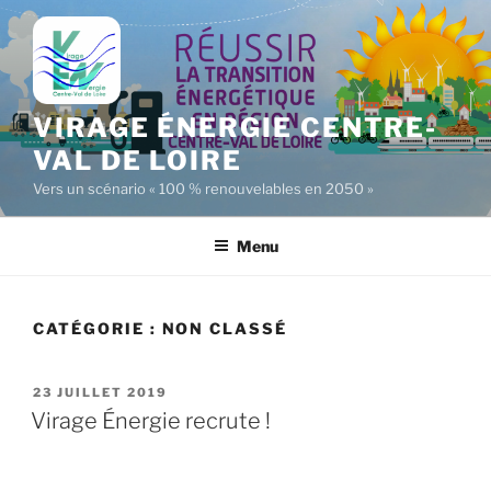
Aller
au
contenu
principal
VIRAGE ÉNERGIE CENTRE-
VAL DE LOIRE
Vers un scénario « 100 % renouvelables en 2050 »
Menu
CATÉGORIE :
NON CLASSÉ
PUBLIÉ
23 JUILLET 2019
LE
Virage Énergie recrute !