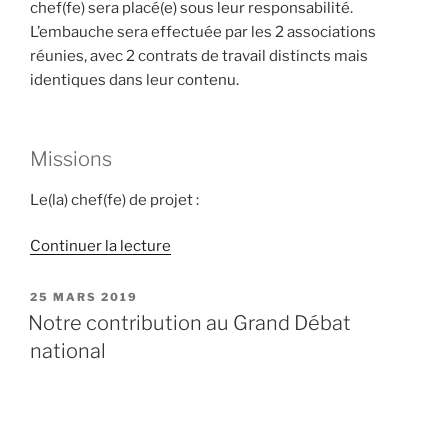
chef(fe) sera placé(e) sous leur responsabilité.
L’embauche sera effectuée par les 2 associations
réunies, avec 2 contrats de travail distincts mais
identiques dans leur contenu.
Missions
Le(la) chef(fe) de projet :
de
Continuer la lecture
« Virage
Énergie
PUBLIÉ
25 MARS 2019
LE
recrute
Notre contribution au Grand Débat
! »
national