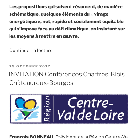
Les propositions qui suivent résument, de manière
schématique, quelques éléments du « virage
énergétique », net, rapide et socialement équitable
qui s’impose face au défi climatique, en insistant sur
les moyens à mettre en œuvre.
de
Continuer la lecture
« Notre
contribution
PUBLIÉ
25 OCTOBRE 2017
LE
au
INVITATION Conférences Chartres-Blois-
Grand
Châteauroux-Bourges
Débat
national »
François BONNEAU
(Président de la Région Centre-Val