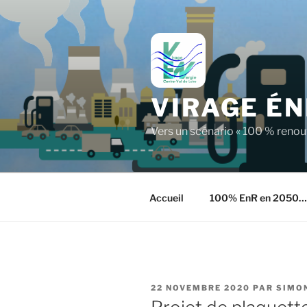
Aller
au
contenu
principal
VIRAGE ÉN
Vers un scénario « 100 % reno
Accueil
100% EnR en 2050…
PUBLIÉ
22 NOVEMBRE 2020
PAR
SIMO
LE