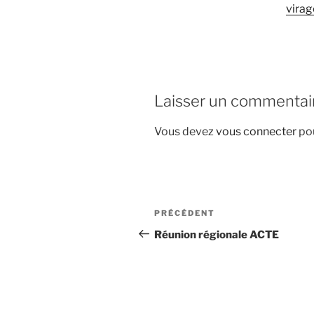
virag
Laisser un commentai
Vous devez
vous connecter
pou
Navigation
Article
PRÉCÉDENT
de
précédent
Réunion régionale ACTE
l’article