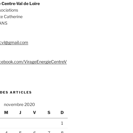
 Centre-Val de Loire
ociations
te Catherine
ANS
.cvl@gmail.com
acebook.com/VirageEnergieCentreV
 DES ARTICLES
novembre 2020
M
J
V
S
D
1
4
5
6
7
8