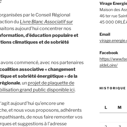
e
Virage Energie
Maison des Ass
 organisées par le Conseil Régional
46 ter rue Sain
daction du
Livre Blanc Associatif sur
45 000 ORLÉ
haitons aujourd’hui concentrer nos
Email
information, d’éducation populaire et
virage.energie
ions climatiques et de sobriété
Facebook
https://www.f
 avons commencé, avec nos partenaires
aldeLoire/
coalition associative « changement
tique et sobriété énergétique » de la
régionale
, un
projet de plaquette de
HISTORIQUE
bilisation grand public disponible ici
.
 s‘agit aujourd’hui qu’encore une
L
M
he, et nous vous proposons, adhérents
mpathisants, de nous faire remonter vos
ques et suggestions à l’adresse
2
3