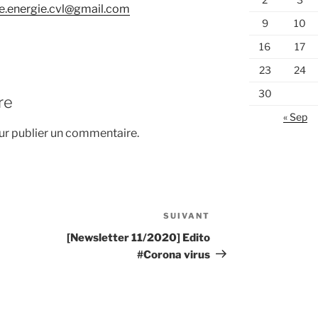
e.energie.cvl@gmail.com
9
10
16
17
23
24
30
re
« Sep
r publier un commentaire.
SUIVANT
Article
suivant
[Newsletter 11/2020] Edito
#Corona virus