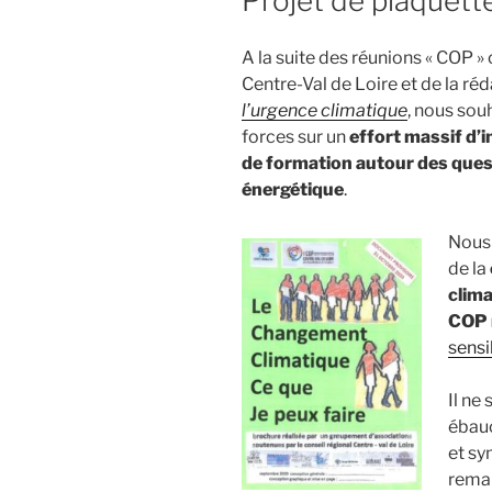
Projet de plaquett
A la suite des réunions « COP »
Centre-Val de Loire et de la ré
l’urgence climatique
, nous sou
forces sur un
effort massif d’
de formation autour des quest
énergétique
.
Nous
de la
clima
COP 
sensi
Il ne
ébauc
et sy
remar