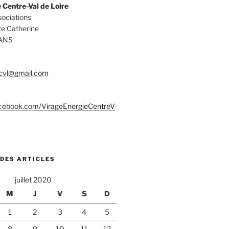
 Centre-Val de Loire
ociations
te Catherine
ANS
.cvl@gmail.com
acebook.com/VirageEnergieCentreV
 DES ARTICLES
juillet 2020
M
J
V
S
D
1
2
3
4
5
8
9
10
11
12