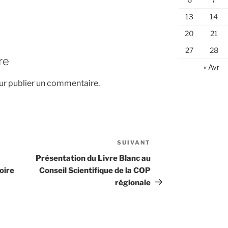
13
14
20
21
27
28
re
« Avr
r publier un commentaire.
SUIVANT
Article
suivant
Présentation du Livre Blanc au
oire
Conseil Scientifique de la COP
régionale