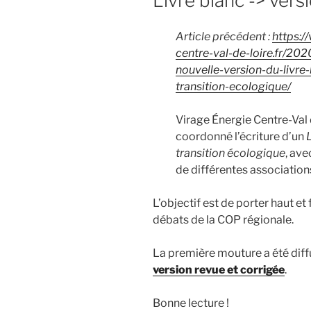
Livre blanc -> versi
Article précédent :
https:/
centre-val-de-loire.fr/20
nouvelle-version-du-livre-
transition-ecologique/
Virage Énergie Centre-Val 
coordonné l’écriture d’un
L
transition écologique
, ave
de différentes association
L’objectif est de porter haut et 
débats de la COP régionale.
La première mouture a été diff
version revue et corrigée
.
Bonne lecture !