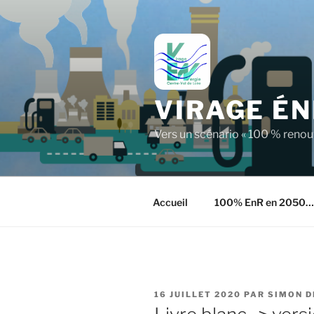
Aller
au
contenu
principal
VIRAGE ÉN
Vers un scénario « 100 % reno
Accueil
100% EnR en 2050…
PUBLIÉ
16 JUILLET 2020
PAR
SIMON 
LE