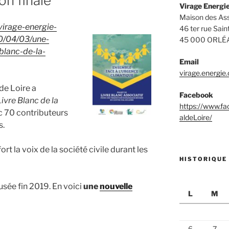
on finale
Virage Energie
Maison des Ass
/virage-energie-
46 ter rue Sain
20/04/03/une-
45 000 ORLÉ
blanc-de-la-
Email
virage.energie
de Loire a
Facebook
ivre Blanc de la
https://www.f
c 70 contributeurs
aldeLoire/
s.
fort la voix de la société civile durant les
HISTORIQUE
usée fin 2019. En voici
une
nouvelle
L
M
6
7