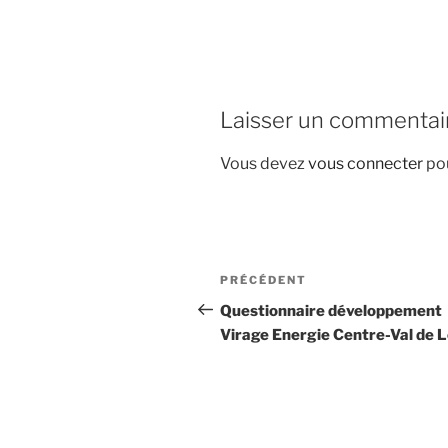
Laisser un commentai
Vous devez
vous connecter
pou
Navigation
Article
PRÉCÉDENT
de
précédent
Questionnaire développement
Virage Energie Centre-Val de L
l’article