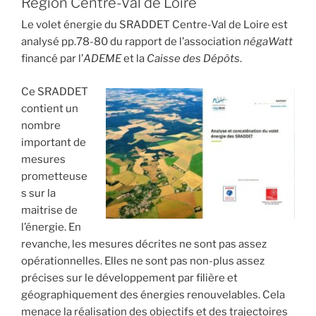
Région Centre-Val de Loire
dans
Le volet énergie du SRADDET Centre-Val de Loire est
une
analysé pp.78-80 du rapport de l’association
négaWatt
Manifestation
financé par l’
ADEME
et la
Caisse des Dépôts
.
de
Mobilisation
Ce SRADDET
pour
contient un
l’Écologie
nombre
(MME) »
important de
mesures
prometteuse
s sur la
maitrise de
l’énergie. En
revanche, les mesures décrites ne sont pas assez
opérationnelles. Elles ne sont pas non-plus assez
précises sur le développement par filière et
géographiquement des énergies renouvelables. Cela
menace la réalisation des objectifs et des trajectoires