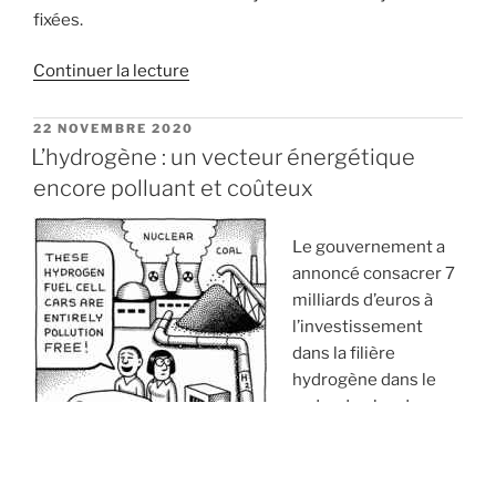
fixées.
de
Continuer la lecture
« Analyse
de
PUBLIÉ
22 NOVEMBRE 2020
LE
la
L’hydrogène : un vecteur énergétique
stratégie
encore polluant et coûteux
énergétique
de
Le gouvernement a
la
annoncé consacrer 7
Région
milliards d’euros à
Centre-
l’investissement
Val
dans la filière
de
hydrogène dans le
Loire »
cadre du plan de
relance. L’hydrogène
« vert » et sa
promesse d’un