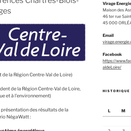
ences Chartres-Blois-
Virage Energie
ges
Maison des Ass
46 ter rue Sain
45 000 ORLÉ
Email
virage.energie
Facebook
https://www.f
aldeLoire/
 de la Région Centre-Val de Loire)
dent de la Région Centre-Val de Loire,
HISTORIQUE
que et à l’environnement)
la présentation des résultats de la
L
M
rio NégaWatt :
système énergétique
2
3