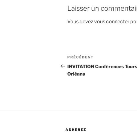
Laisser un commentai
Vous devez
vous connecter
pou
Navigation
Article
PRÉCÉDENT
de
précédent
INVITATION Conférences Tours
Orléans
l’article
ADHÉREZ