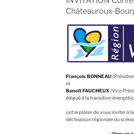
INVITATION Confér
Châteauroux-Bour
François BONNEAU
(Président
et
Benoît FAUCHEUX
(Vice Prési
élégué à la transition énergéti
ont le plaisir de vous inviter à 
déclinaison régionale du scéna
« Vers un 