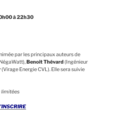
0h00 à 22h30
nimée par les principaux auteurs de
t NégaWatt),
Benoit Thévard
(Ingénieur
r
(Virage Energie CVL). Elle sera suivie
 limitées
’INSCRIRE