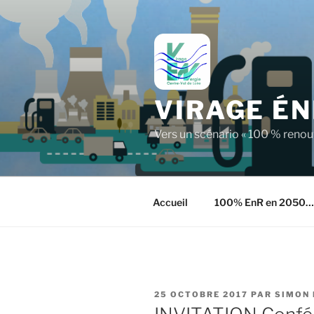
Aller
au
contenu
principal
VIRAGE ÉN
Vers un scénario « 100 % reno
Accueil
100% EnR en 2050…
PUBLIÉ
25 OCTOBRE 2017
PAR
SIMON
LE