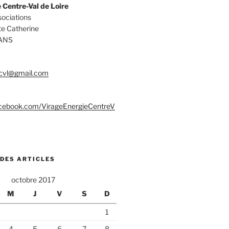
 Centre-Val de Loire
ociations
te Catherine
ANS
.cvl@gmail.com
acebook.com/VirageEnergieCentreV
 DES ARTICLES
octobre 2017
M
J
V
S
D
1
4
5
6
7
8