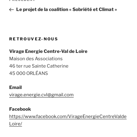
Article
de
précédent
Le projet de la coalition « Sobriété et Climat »
l’article
RETROUVEZ-NOUS
Virage Energie Centre-Val de Loire
Maison des Associations
46 ter rue Sainte Catherine
45 000 ORLÉANS
Email
virage.energie.cvl@gmail.com
Facebook
https://www.facebook.com/VirageEnergieCentreValde
Loire/