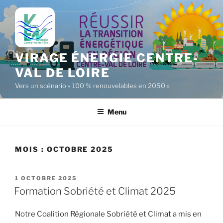
Aller
au
contenu
principal
VIRAGE ÉNERGIE CENTRE-
VAL DE LOIRE
Vers un scénario « 100 % renouvelables en 2050 »
Menu
MOIS :
OCTOBRE 2025
PUBLIÉ
1 OCTOBRE 2025
LE
Formation Sobriété et Climat 2025
Notre Coalition Régionale Sobriété et Climat a mis en